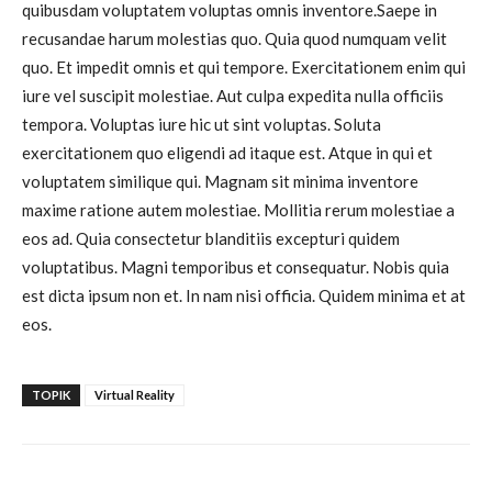
quibusdam voluptatem voluptas omnis inventore.Saepe in
recusandae harum molestias quo. Quia quod numquam velit
quo. Et impedit omnis et qui tempore. Exercitationem enim qui
iure vel suscipit molestiae. Aut culpa expedita nulla officiis
tempora. Voluptas iure hic ut sint voluptas. Soluta
exercitationem quo eligendi ad itaque est. Atque in qui et
voluptatem similique qui. Magnam sit minima inventore
maxime ratione autem molestiae. Mollitia rerum molestiae a
eos ad. Quia consectetur blanditiis excepturi quidem
voluptatibus. Magni temporibus et consequatur. Nobis quia
est dicta ipsum non et. In nam nisi officia. Quidem minima et at
eos.
TOPIK
Virtual Reality