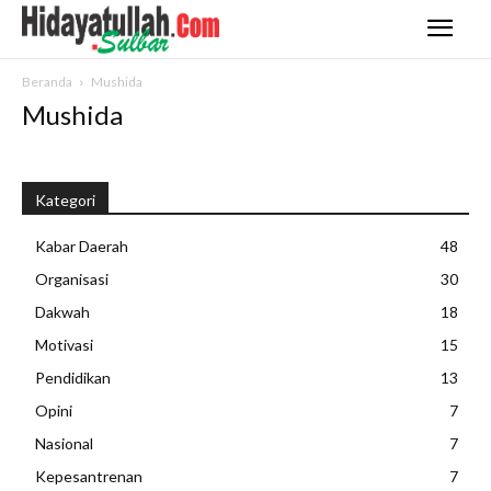
Beranda
Mushida
Mushida
Kategori
Kabar Daerah
48
Organisasi
30
Dakwah
18
Motivasi
15
Pendidikan
13
Opini
7
Nasional
7
Kepesantrenan
7