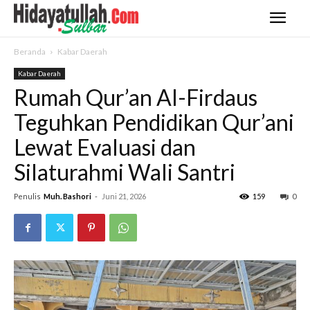
Beranda
Kabar Daerah
Kabar Daerah
Rumah Qur’an Al-Firdaus
Teguhkan Pendidikan Qur’ani
Lewat Evaluasi dan
Silaturahmi Wali Santri
Penulis
Muh. Bashori
-
Juni 21, 2026
159
0