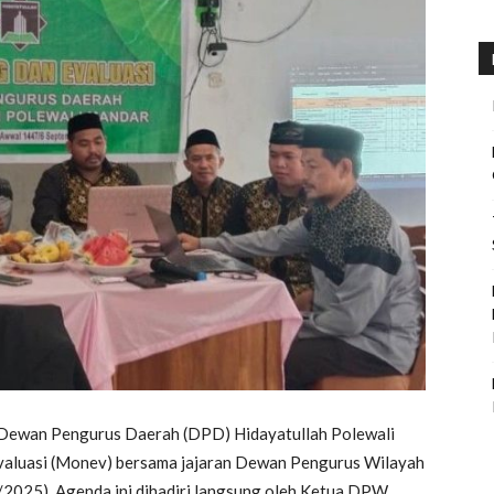
Dewan Pengurus Daerah (DPD) Hidayatullah Polewali
valuasi (Monev) bersama jajaran Dewan Pengurus Wilayah
/2025). Agenda ini dihadiri langsung oleh Ketua DPW