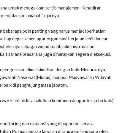
arana untuk menegakkan tertib manajemen. Kehadiran
menjalankan amanah,” ujarnya.
n beberapa poin penting yang harus menjadi perhatian
tiap departemen agar organisasi berjalan lebih lancar.
belernya sebagai wujud tertib administrasi dan
kait sarana prasarana juga diharapkan segera dieksekusi.
i kepengurusan dimaksimalkan dengan baik. Menurutnya,
usyawarah Nasional (Munas) maupun Musyawarah Wilayah
erbaik di penghujung masa jabatan.
sa waktu inilah kita buktikan komitmen dengan kerja terbaik,”
 monitoring dan evaluasi yang dipaparkan secara
ullah Polman. Setiap laporan ditanggapi langsung oleh