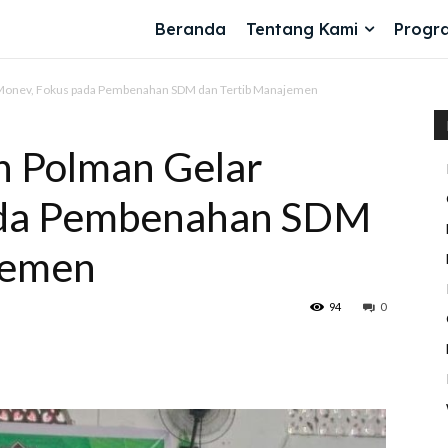
Beranda
Tentang Kami
Progr
 Monev, Fokus pada Pembenahan SDM dan Tertib Manajemen
h Polman Gelar
ada Pembenahan SDM
jemen
94
0