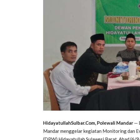
HidayatullahSulbar.Com, Polewali Mandar
— 
Mandar menggelar kegiatan Monitoring dan E
(DPW) Hidayatullah Sulawesi Barat, Ahad (6/9