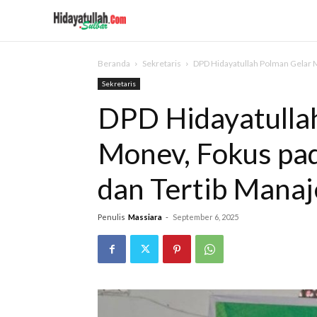
Beranda
Sekretaris
DPD Hidayatullah Polman Gelar
Sekretaris
DPD Hidayatulla
Monev, Fokus p
dan Tertib Mana
Penulis
Massiara
-
September 6, 2025