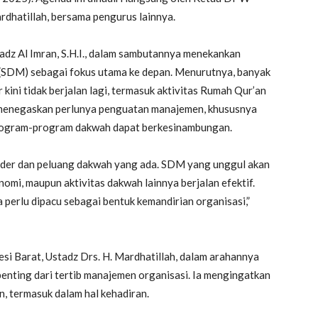
rdhatillah, bersama pengurus lainnya.
dz Al Imran, S.H.I., dalam sambutannya menekankan
SDM) sebagai fokus utama ke depan. Menurutnya, banyak
ini tidak berjalan lagi, termasuk aktivitas Rumah Qur’an
a menegaskan perlunya penguatan manajemen, khususnya
program-program dakwah dapat berkesinambungan.
ader dan peluang dakwah yang ada. SDM yang unggul akan
omi, maupun aktivitas dakwah lainnya berjalan efektif.
 perlu dipacu sebagai bentuk kemandirian organisasi,”
i Barat, Ustadz Drs. H. Mardhatillah, dalam arahannya
ting dari tertib manajemen organisasi. Ia mengingatkan
n, termasuk dalam hal kehadiran.