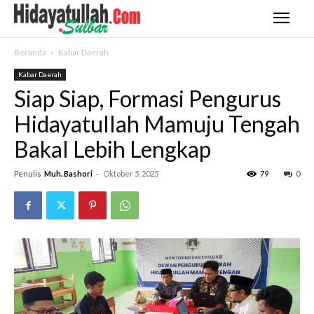
Beranda
Kabar Daerah
Kabar Daerah
Siap Siap, Formasi Pengurus
Hidayatullah Mamuju Tengah
Bakal Lebih Lengkap
Penulis
Muh. Bashori
-
Oktober 5, 2025
79
0