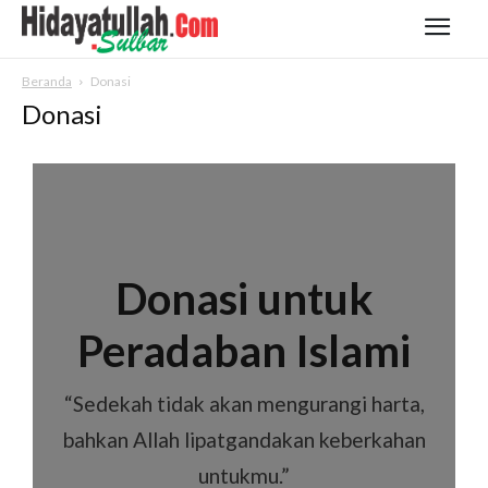
Beranda
Donasi
Donasi
Donasi untuk
Peradaban Islami
“Sedekah tidak akan mengurangi harta,
bahkan Allah lipatgandakan keberkahan
untukmu.”