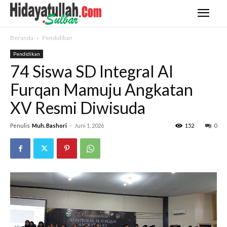
Beranda
Pendidikan
Pendidikan
74 Siswa SD Integral Al
Furqan Mamuju Angkatan
XV Resmi Diwisuda
Penulis
Muh. Bashori
-
Juni 1, 2026
152
0