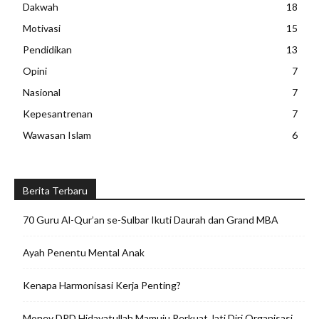
Dakwah
18
Motivasi
15
Pendidikan
13
Opini
7
Nasional
7
Kepesantrenan
7
Wawasan Islam
6
Berita Terbaru
70 Guru Al-Qur’an se-Sulbar Ikuti Daurah dan Grand MBA
Ayah Penentu Mental Anak
Kenapa Harmonisasi Kerja Penting?
Monev DPD Hidayatullah Mamuju Perkuat Jati Diri Organisasi